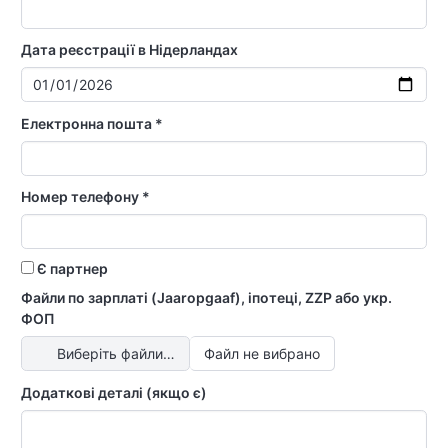
Дата реєстрації в Нідерландах
Електронна пошта *
Номер телефону *
Є партнер
Файли по зарплаті (Jaaropgaaf), іпотеці, ZZP або укр.
ФОП
Виберіть файли…
Файл не вибрано
Додаткові деталі (якщо є)