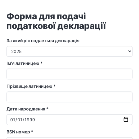
Форма для подачі
податкової декларації
За який рік подається декларація
Імʼя латиницею *
Прізвище латиницею *
Дата народження *
BSN номер *